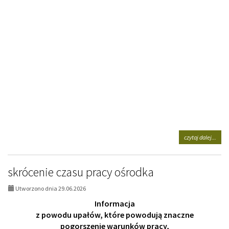
na
czytaj dalej...
tema
wyda
żywn
skrócenie czasu pracy ośrodka
13.0
r.
Utworzono dnia 29.06.2026
Informacja
z powodu upałów, które powodują znaczne
pogorszenie warunków pracy,