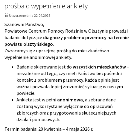
czas
prośba o wypełnienie ankiety
pracy
ośro
Utworzono dnia 22.04.2026
Szanowni Państwo,
Powiatowe Centrum Pomocy Rodzinie w Olsztynie prowadzi
badanie dotyczące
diagnozy problemu przemocy na terenie
powiatu olsztyńskiego
.
Zwracamy się z uprzejmą prośbą do mieszkańców o
wypełnienie anonimowej ankiety.
Badanie skierowane jest do
wszystkich mieszkańców
–
niezależnie od tego, czy mieli Państwo bezpośredni
kontakt z problemem przemocy. Każda opinia jest
ważna i pozwala lepiej zrozumieć sytuację w naszym
powiecie.
Ankieta jest w pełni
anonimowa
, a zebrane dane
zostaną wykorzystane wyłącznie do opracowań
zbiorczych oraz przygotowania skuteczniejszych
działań pomocowych.
Termin badania: 20 kwietnia – 4 maja 2026 r.