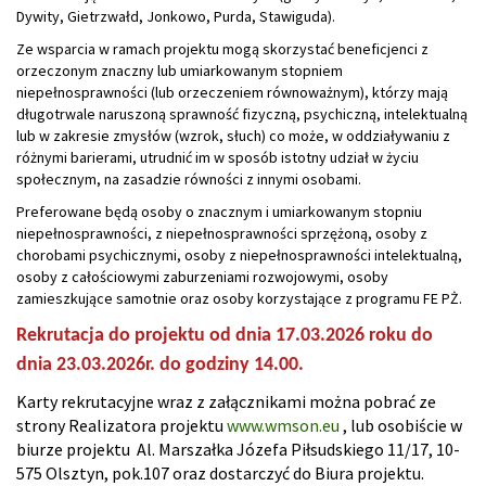
Dywity, Gietrzwałd, Jonkowo, Purda, Stawiguda).
Ze wsparcia w ramach projektu mogą skorzystać beneficjenci z
orzeczonym znaczny lub umiarkowanym stopniem
niepełnosprawności (lub orzeczeniem równoważnym), którzy mają
długotrwale naruszoną sprawność fizyczną, psychiczną, intelektualną
lub w zakresie zmysłów (wzrok, słuch) co może, w oddziaływaniu z
różnymi barierami, utrudnić im w sposób istotny udział w życiu
społecznym, na zasadzie równości z innymi osobami.
Preferowane będą osoby o znacznym i umiarkowanym stopniu
niepełnosprawności, z niepełnosprawności sprzężoną, osoby z
chorobami psychicznymi, osoby z niepełnosprawności intelektualną,
osoby z całościowymi zaburzeniami rozwojowymi, osoby
zamieszkujące samotnie oraz osoby korzystające z programu FE PŻ.
Rekrutacja do projektu od dnia 17.03.2026 roku do
dnia 23.03.2026r. do godziny 14.00.
Karty rekrutacyjne wraz z załącznikami można pobrać ze
strony Realizatora projektu
www.wmson.eu
, lub osobiście w
biurze projektu Al. Marszałka Józefa Piłsudskiego 11/17, 10-
575 Olsztyn, pok.107 oraz dostarczyć do Biura projektu.