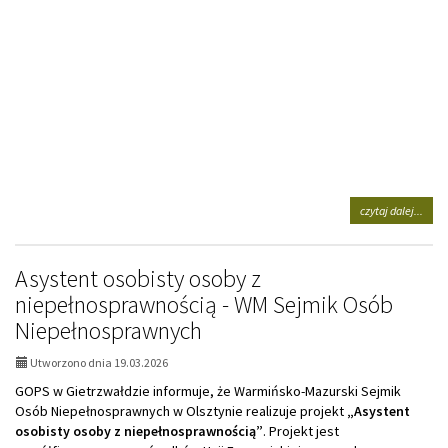
na
czytaj dalej...
tema
oglos
Asystent osobisty osoby z
niepełnosprawnością - WM Sejmik Osób
Niepełnosprawnych
Utworzono dnia 19.03.2026
GOPS w Gietrzwałdzie informuje, że Warmińsko-Mazurski Sejmik
Osób Niepełnosprawnych w Olsztynie realizuje projekt
„Asystent
osobisty osoby z niepełnosprawnością”
. Projekt jest