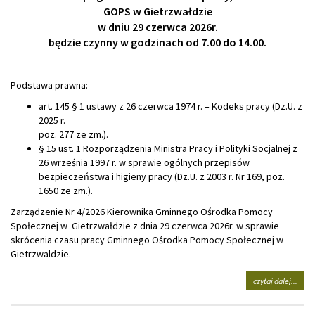
GOPS w Gietrzwałdzie
w dniu 29 czerwca 2026r.
będzie czynny w godzinach od 7.00 do 14.00.
Podstawa prawna:
art. 145 § 1 ustawy z 26 czerwca 1974 r. – Kodeks pracy (Dz.U. z
2025 r.
poz. 277 ze zm.).
§ 15 ust. 1 Rozporządzenia Ministra Pracy i Polityki Socjalnej z
26 września 1997 r. w sprawie ogólnych przepisów
bezpieczeństwa i higieny pracy (Dz.U. z 2003 r. Nr 169, poz.
1650 ze zm.).
Zarządzenie Nr 4/2026 Kierownika Gminnego Ośrodka Pomocy
Społecznej w Gietrzwałdzie z dnia 29 czerwca 2026r. w sprawie
skrócenia czasu pracy Gminnego Ośrodka Pomocy Społecznej w
Gietrzwaldzie.
na
czytaj dalej...
tema
skró