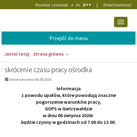
Przejdź
Przejdź
Domyślna
Większa
Największa
A++
Rozmiar czcionek:
A+
|
Zmień kontrast
A
do
do
czcionka
czcionka
czcionka
głównej
wyszukiwarki
treści
Przełącz
nawigacj
Przejdź do menu
Jesteś tutaj:
Strona główna
»
AKTUALNOŚCI,
skrócenie czasu pracy ośrodka
strona
Utworzono dnia 06.08.2026
1:
Informacja
z powodu upałów, które powodują znaczne
pogorszenie warunków pracy,
GOPS w Gietrzwałdzie
w dniu 06 sierpnia 2026r.
będzie czynny w godzinach od 7.00 do 13.00.