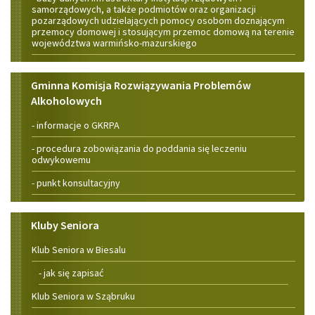
samorządowych, a także podmiotów oraz organizacji
pozarządowych udzielających pomocy osobom doznającym
przemocy domowej i stosującym przemoc domową na terenie
województwa warmińsko-mazurskiego
Gminna
Gminna Komisja Rozwiązywania Problemów
Alkoholowych
Komisja
- informacje o GKRPA
Rozwiązywania
- procedura zobowiązania do poddania się leczeniu
odwykowemu
Problemów
- punkt konsultacyjny
Alkoholowych
Kluby
Kluby Seniora
Seniora
Klub Seniora w Biesalu
- jak się zapisać
Klub Seniora w Sząbruku