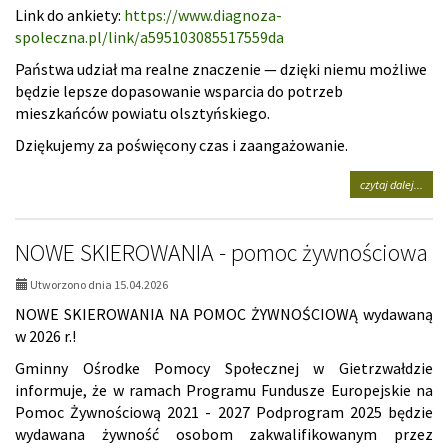
Link do ankiety:
https://www.diagnoza-
spoleczna.pl/link/a595103085517559da
Państwa udział ma realne znaczenie — dzięki niemu możliwe
będzie lepsze dopasowanie wsparcia do potrzeb
mieszkańców powiatu olsztyńskiego.
Dziękujemy za poświęcony czas i zaangażowanie.
na
czytaj dalej...
tema
proś
o
NOWE SKIEROWANIA - pomoc żywnościowa
wype
ankie
Utworzono dnia 15.04.2026
NOWE SKIEROWANIA NA POMOC ŻYWNOŚCIOWĄ wydawaną
w 2026 r.!
Gminny Ośrodke Pomocy Społecznej w Gietrzwałdzie
informuje, że w ramach Programu Fundusze Europejskie na
Pomoc Żywnościową 2021 - 2027 Podprogram 2025 będzie
wydawana żywność osobom zakwalifikowanym przez