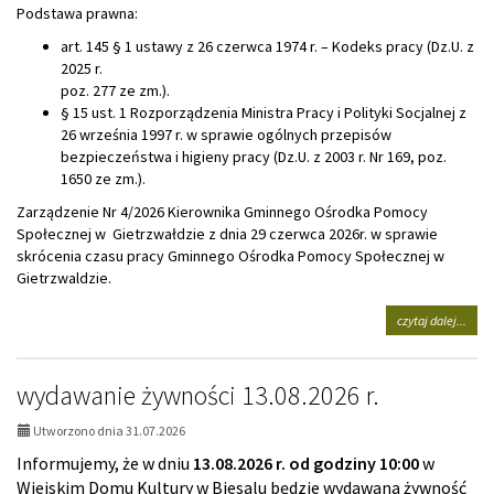
Podstawa prawna:
art. 145 § 1 ustawy z 26 czerwca 1974 r. – Kodeks pracy (Dz.U. z
2025 r.
poz. 277 ze zm.).
§ 15 ust. 1 Rozporządzenia Ministra Pracy i Polityki Socjalnej z
26 września 1997 r. w sprawie ogólnych przepisów
bezpieczeństwa i higieny pracy (Dz.U. z 2003 r. Nr 169, poz.
1650 ze zm.).
Zarządzenie Nr 4/2026 Kierownika Gminnego Ośrodka Pomocy
Społecznej w Gietrzwałdzie z dnia 29 czerwca 2026r. w sprawie
skrócenia czasu pracy Gminnego Ośrodka Pomocy Społecznej w
Gietrzwaldzie.
na
czytaj dalej...
tema
skró
czas
wydawanie żywności 13.08.2026 r.
pracy
ośro
Utworzono dnia 31.07.2026
Informujemy, że w dniu
13.08.2026 r. od godziny 10:00
w
Wiejskim Domu Kultury w Biesalu będzie wydawana żywność