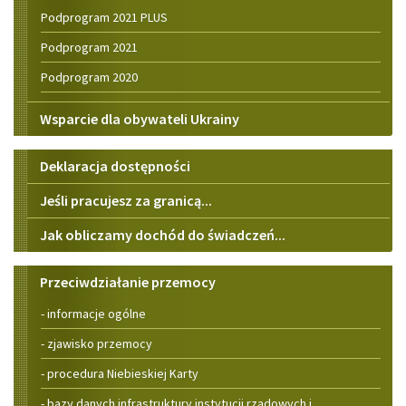
Podprogram 2021 PLUS
Podprogram 2021
Podprogram 2020
Wsparcie dla obywateli Ukrainy
Informacje
Deklaracja dostępności
dodatkowe
Jeśli pracujesz za granicą...
Jak obliczamy dochód do świadczeń...
Zespół
Przeciwdziałanie przemocy
Interdyscyplinarny
- informacje ogólne
- zjawisko przemocy
- procedura Niebieskiej Karty
- bazy danych infrastruktury instytucji rządowych i