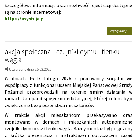
Szczegółowe informacje oraz możliwość rejestracji dostępne
są na stronie internetowej:
https://asystuje.pl
na
czytaj dalej...
tema
porta
asyst
akcja społeczna - czujniki dymu i tlenku
węgla
Utworzono dnia 25.02.2026
W dniach 16-17 lutego 2026 r. pracownicy socjalni we
współpracy z funkcjonariuszem Miejskiej Państwowej Straży
Pożarnej przeprowadzili na terenie gminy działania w
ramach kampanii społeczno-edukacyjnej, której celem było
zwiększenie bezpieczeństwa mieszkańców.
W trakcie akcji mieszkańcom przekazywano oraz
montowano w domach i mieszkaniach autonomiczne
czujniki dymu oraz tlenku węgla. Każdy montaż był połączony
z krótką prezentacją i instruktażem dotyczącym zasad