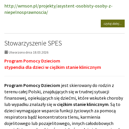
http://wmson.pl/projekty/asystent-osobisty-osoby-z-
niepelnosprawnoscia/
na
czytaj dalej...
tema
Asyst
osobi
Stowarzyszenie SPES
osob
z
Utworzono dnia 18.03.2026
niep
-
Program Pomocy Dzieciom
WM
stypendia dla dzieci w ciężkim stanie klinicznym
Sejm
Osób
Niep
Program Pomocy Dzieciom
jest skierowany do rodzin z
terenu całej Polski, znajdujących się w trudnej sytuacji
finansowej, opiekujących się dziećmi, które wskutek choroby
lub wypadku znalazły się w
ciężkim stanie klinicznym
. Są to
dzieci wymagające wsparcia funkcji życiowych za pomocą
respiratora bądź koncentratora tlenu, karmienia
dojelitowego lub pozajelitowego, innych całodobowych