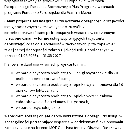
współfinansowany ze środków Unii Europejskiej w ramach
Europejskiego Funduszu Społecznego Plus Programu w ramach
programu Fundusze Europejskie dla Warmii i Mazur.
Celem projektu jest integracja i zwiększenie dostępności oraz jakości
usług społecznych skierowanych do 20 osób z
niepełnosprawnościami potrzebujących wsparcia w codziennym
funkcjonowaniu - w formie usług wspierających (asystenta
osobistego) oraz do 10 opiekunów faktycznych, przy zapewnieniu
takiej samej dostępności zakresu i jakości usług społecznych w
okresie 01.02.2026 r. – 31.08.2027 r.
Planowane działania w ramach projektu to m.in.:
wsparcie asystenta osobistego – usługi asystenckie dla 20
osób z niepełnosprawnościami,
wsparcie asystenta osobistego - opieka wytchnieniowa dla 10
opiekunów faktycznych,
wsparcie asystenta osobistego - opieka wytchnieniowa
całodobowa dla 5 opiekunów faktycznych,
wsparcie psychologiczne.
Wsparciem zostaną objęte osoby wykluczone z dostępu do usług, w
szczególności potrzebujące wsparcia w codziennym funkcjonowaniu
zamieszkujące na terenie MOF Olsztyna (gminy: Olsztyn, Barczewo,